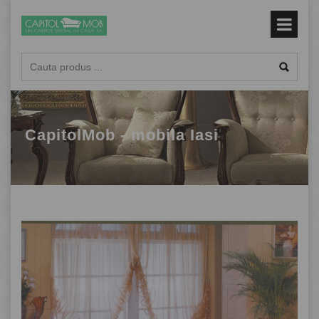
CapitolMob - mobila Iasi