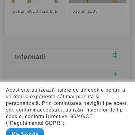
Scaun 2018 fara brat
Scaun 1109
S
Informatii
Acest site utilizează fișiere de tip cookie pentru a
Adresa
vă oferi o experiență cât mai plăcută și
personalizată. Prin continuarea navigării pe acest
site confirmi acceptarea utilizării fișierelor de tip
cookie, conform Directivei 95/46/CE
("Regulamentul GDPR").
© 2026 CapitolMob.Ro - Toate drepturile rezervate.
Da, Accepta