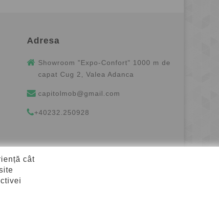
Adresa
Showroom "Expo-Confort" 1000 m de
capat Cug 2, Valea Adanca
capitolmob@gmail.com
+40232.250928
riență cât
site
ctivei