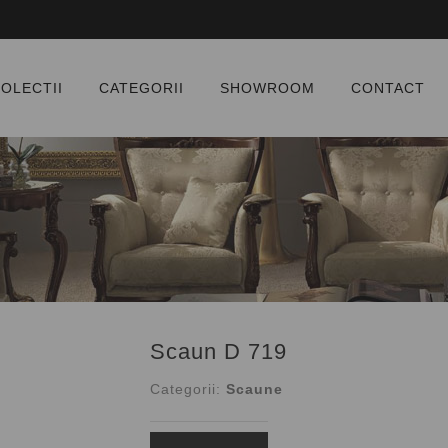
OLECTII
CATEGORII
SHOWROOM
CONTACT
Colectia Bourbon
Dormitoare
Colectia Regina
Holuri
Colectia Vivaldi
Mese si scaune
Colectia Luxor
Plasme
Colectia Paris
Masute cafea
Colectia Apollo
Baruri
Scaun D 719
Colectia Capri
Sufragerii
Categorii:
Scaune
Colectia Matteo
Scaune
Colectia Mogador
Biblioteci si birouri