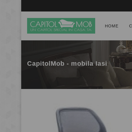
HOME
C
CapitolMob - mobila Iasi