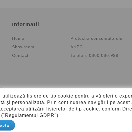
Informatii
Home
Protectia consumatorului
Showroom
ANPC
Contact
Telefon: 0800.080.999
au
e utilizează fișiere de tip cookie pentru a vă oferi o expe
tă și personalizată. Prin continuarea navigării pe acest 
cceptarea utilizării fișierelor de tip cookie, conform Dire
 ("Regulamentul GDPR").
© 2026 CapitolMob.Ro - Toate drepturile rezervate.
epta