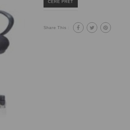
CERE PRET
Colectia Leonardo
Mese de conferinta
Colectia Monaco
Lustre
Colectia Luigi
Tablouri
Share This :
Colectia Tintoretto
Cuiere
Colectia Elegance Nuc
Comode TV
Colectia Anna
Seminee
Colectia Princess
Carucior de servit
Colectia Versailles
Amenajari restaurante
Colectia Anastasia