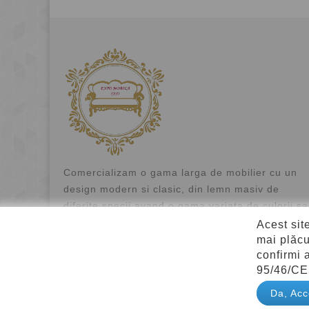
Comercializam o gama larga de mobilier cu un
design modern si clasic, din lemn masiv de
diferite specii avand o gama variata de culorii s
mdf si inlocuitori de o calitate superioara.
Acest sit
mai plăcu
confirmi a
95/46/CE
Da, Acc